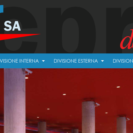
IVISIONE INTERNA
DIVISIONE ESTERNA
DIVISIO
FFITTI RIBASSATI
COPERTURE
RETI MOBILI
RIVESTIMENTI
AVIMENTI TECNICI
PERE SPECIALI DA GESSATORE