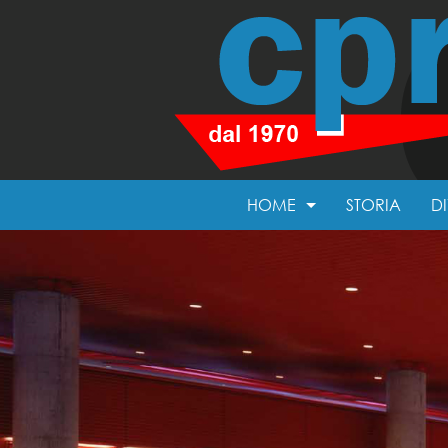
HOME
STORIA
D
ATTESTATI
SO
LINKS
PA
AREA RISERVATA
P
O