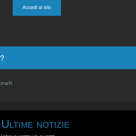
o?
ione?!
Ultime notizie
Leggi le nostre ultime notizie