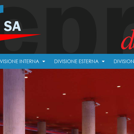
IVISIONE INTERNA
DIVISIONE ESTERNA
DIVISIO
FFITTI RIBASSATI
COPERTURE
RETI MOBILI
RIVESTIMENTI
AVIMENTI TECNICI
PERE SPECIALI DA GESSATORE