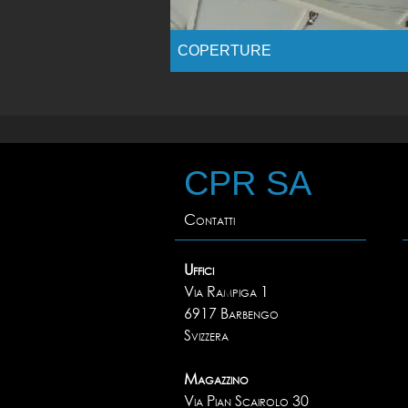
COPERTURE
CPR SA
Contatti
Uffici
Via Rampiga 1
6917 Barbengo
Svizzera
Magazzino
Via Pian Scairolo 30