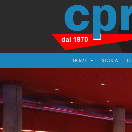
HOME
STORIA
D
ATTESTATI
SO
LINKS
PA
AREA RISERVATA
P
O